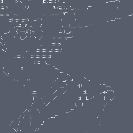
 ' ' ' j;:､;;;;;;ヽ_,. _,. --‐‐''"/ 
;;;:-,i-'_,. -,‐‐‐‐‐,''" / i____
 ,. ',.-‐‐‐''"/i'" / i_,. -‐'
•
-‐'" / / .| / _,.___,. -‐‐''""
i__,.i_,. -‐ ''"
 .:..L_,/
::::::::;一'
:::::::/
:...::::::::/
::::::::::::!'
 ::::: /,_
‐'" ヽ o `'‐.､
＼: ,. '"`,.-､_
 o ,. ' _,. '::i ｀`'‐.､
 _,. ' ::|.i ｀`''‐--,
. | ,.-r‐''""/
i l,..- ' ! .／
l,.--! !／
_,-'" !
.--‐'" /
,.' ,.'
/./ , '