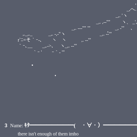
,く / i_／｀ヽ.／ :::
_,へ.＼/ . ... .:
_,. 'ヽ ヽ,' .:. .::::::::
_,. ,-‐''" ヽ、 _', .::::::. ::::
_,. -‐‐''" '" _, -'" ､
,._,._ _,. -,‐''ヽ _,. -
r`ﾆ=そ｀ｰ-､ ヽ ヽ ,. -‐'" 
｀ｰ､__ ゝ_,.->､ ヽ_,. -‐'" i:.
｀ｰ ' ｰ｀- '" i::. ,. '
•
i::::. ／ ／ ::i
i｀ｰ- '"__.／ ::
/｀ｰ- '"／ 
／/ i ＼ 
／ / i _,
／ / | _
＼i-､ l 
•
•
｀ｰ-l_!
/ ,
/ ,
ｷﾀ━━━━━━━━( ・∀・）━━━━━━━━
3
Name:
•
there isn't enough of them imho