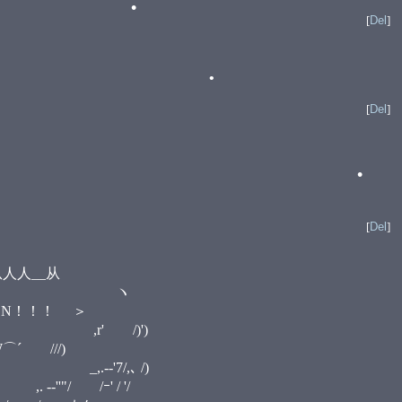
[
Del
]
[
Del
]
•
•
[
Del
]
__从
:::ヽ ノ ヽ
•
ーーN！！！ ＞
ヽ ,r' /)')
 ///)
-‐'7/,､ /)
"/ /ｰ' / '/