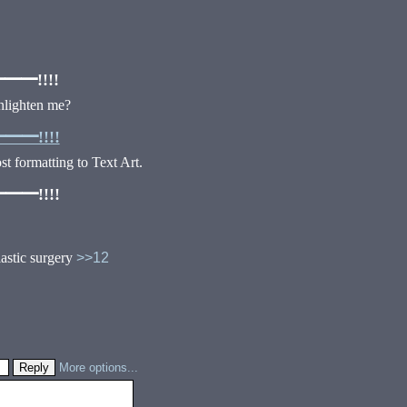
━!!!!
nlighten me?
━!!!!
t formatting to Text Art.
━!!!!
 surgery
>>12
More options...