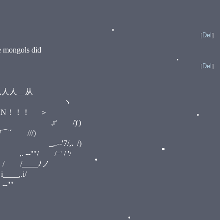
•
•
[
Del
]
e mongols did
[
Del
]
•
__从
•
:::ヽ ノ ヽ
ーーN！！！ ＞
ヽ ,r' /)')
 ///)
•
-‐'7/,､ /)
"/ /ｰ' / '/
•
/ /____ﾉノ
,.i/
'"
•
•