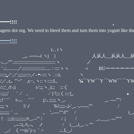
•
!!!!
eru dot org. We need to bleed them and turn them into yogurt like th
!!!!
 iヽ
•
 ） 人从人__从从人__从人人
:::::::::::::::::::::::
:::::::;:..... : ::::ヽヽ ＜ BUーーーー
;;;:::::／-ヽ::::ヽ . :::i, 
ｰ､ヽ::ヽ:::::L, Y⌒YW⌒Y⌒WW⌒⌒YW⌒´
i'-;i i-';;;ヽ_i;;:ゝ:::く _,.
ゝ｀-' , ゝ-' )`!;;;く::::し ,. -‐''
 ' ' ' j;:､;;;;;;ヽ_,. _,. --‐‐''"/ 
•
;;;:-,i-'_,. -,‐‐‐‐‐,''" / i____
•
 ,. ',.-‐‐‐''"/i'" / i_,. -‐'
•
-‐'" / / .| / _,.___,. -‐‐''""
i__,.i_,. -‐ ''"
 .:..L_,/
•