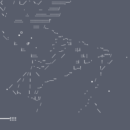
::::::::;一'
:::::::/
:...::::::::/
::::::::::::!'
 ::::: /,_
‐'" ヽ o `'‐.､
＼: ,. '"`,.-､_
 o ,. ' _,. '::i ｀`'‐.､
 _,. ' ::|.i ｀`''‐--,
. | ,.-r‐''""/
i l,..- ' ! .／
l,.--! !／
•
•
•
_,-'" !
•
•
.--‐'" /
,.' ,.'
/./ , '
/ , '
 ' ヽ
 ' ＼
•
!!!!
•