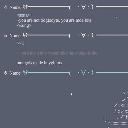
ｷﾀ━━━━━━━━( ・∀・）━━━━━━━━
4
Name:
<song>
~you are not troglodyte, you are moa-bite
</song>
ｷﾀ━━━━━━━━( ・∀・）━━━━━━━━
5
Name:
>>1
>>turn them into yogurt like the mongols did
mongols made huyghurts
ｷﾀ━━━━━━━━( ・∀・）━━━━━━━━
6
Name:
r､.
_,,. -──‐-i ヽj
ヽｰ-､,.-''".:::::::::
,.-｀'.::.........／;:::::::::
／;:-:::;:::::;:／:／;;;
'/_;:／/:;/／,.r,､ "'ｰ" ,r,
,._____,. -''"!;/::;'_/
｀ｰ;;;::::::::::::::;;;;;' 