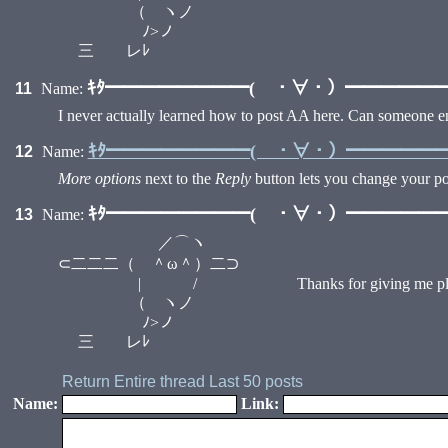
（ ヽノ
ﾉ>ノ
三 レﾚ
ｷﾀ━━━━━━━━( ・∀・）━━━━━━━
11
Name:
I never actually learned how to post AA here. Can someone e
ｷﾀ━━━━━━━━( ・∀・）━━━━━━━
12
Name:
More options
next to the
Reply
button lets you change your pos
ｷﾀ━━━━━━━━( ・∀・）━━━━━━━
13
Name:
／⌒ヽ
⊂二二二（ ＾ω＾）二⊃
| / Thanks for giving me plastic
（ ヽノ
ﾉ>ノ
三 レﾚ
Return
Entire thread
Last 50 posts
Name:
Link: