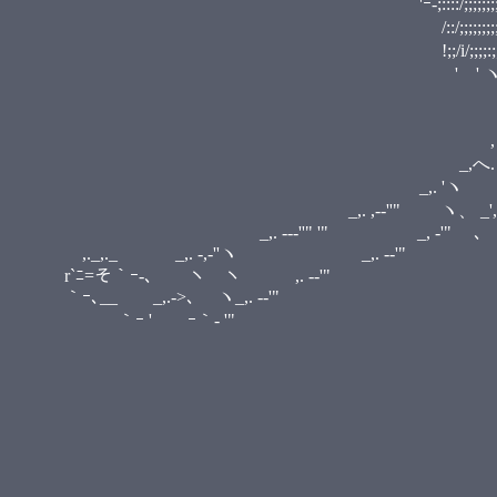
'ｰ-;::::/;;;;;;;;;! ' ' ' r-,-,
•
/::/;;;;;;;;;;;;ヽ !/ ﾉ '6ﾉ;
!;;/i/;;;;:;;;;;;;;;｀..､
' ' ヽ!ゝ;;;;i;:;;;;;;;;;ﾊ_,.
,.-‐ﾆi,.ﾊ,.-､ ノ / 
_,./ く一(o`)っ｀>
,く / i_／｀ヽ.／ :::
_,へ.＼/ . ... .:
_,. 'ヽ ヽ,' .:. .::::::::
_,. ,-‐''" ヽ、 _', .::::::. ::::
_,. -‐‐''" '" _, -'" ､
,._,._ _,. -,‐''ヽ _,. -
r`ﾆ=そ｀ｰ-､ ヽ ヽ ,. -‐'" 
｀ｰ､__ ゝ_,.->､ ヽ_,. -‐'" i:.
｀ｰ ' ｰ｀- '" i::. ,. '
i::::. ／ ／ ::i
i｀ｰ- '"__.／ ::
/｀ｰ- '"／ 
／/ i ＼ 
／ / i _,
／ / | _
＼i-､ l 