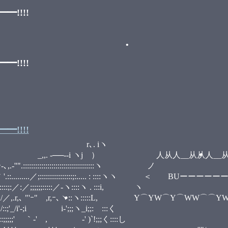
!!!!
!!!!
•
!!!!
 iヽ
 ） 人从人__从从人__从人人
:::::::::::::::::::::::
:::::::;:..... : ::::ヽヽ ＜ BUーーーー
;;;:::::／-ヽ::::ヽ . :::i, 
ｰ､ヽ::ヽ:::::L, Y⌒YW⌒Y⌒WW⌒⌒YW⌒´
i'-;i i-';;;ヽ_i;;:ゝ:::く _,.
•
ゝ｀-' , ゝ-' )`!;;;く::::し ,. -‐''