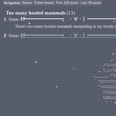
Navigation:
Return
Entire thread
First 100 posts
Last 50 posts
Too many hoofed mammals
(13)
ｷﾀ━━━━━━━━( ・∀・）━━━━━━━━
1
Name:
There's too many hoofed mammals stampeding in my lovely sag
ｷﾀ━━━━━━━━( ・∀・）━━━━━━━━
2
Name:
r､.
•
•
_,,. -──‐-i ヽj
ヽｰ-､,.-''".:::::::::
,.-｀'.::.........／;:::::::::
／;:-:::;:::::;:／:／;;;
'/_;:／/:;/／,.r,､ "'ｰ" ,r,
,._____,. -''"!;/::;'_/
•
｀ｰ;;;::::::::::::::;;;;;' 
'ｰ-;::::/;;;;;;;;;! ' ' ' r-,-,
•
•
/::/;;;;;;;;;;;;ヽ !/ ﾉ '6ﾉ;
•
!;;/i/;;;;:;;;;;;;;;｀..､
' ' ヽ!ゝ;;;;i;:;;;;;;;;;ﾊ_,.
,.-‐ﾆi,.ﾊ,.-､ ノ / 
•
_,./ く一(o`)っ｀>