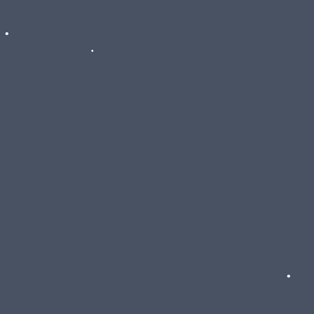
•
•
•