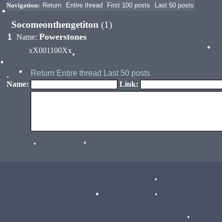
Navigation:
Return
Entire thread
First 100 posts
Last 50 posts
•
Socomeonthengetiton
(1)
Powerstones
1
Name:
xX001100Xx
•
•
Return
Entire thread
Last 50 posts
•
Name:
Link:
•
•
•
•
•
•
•