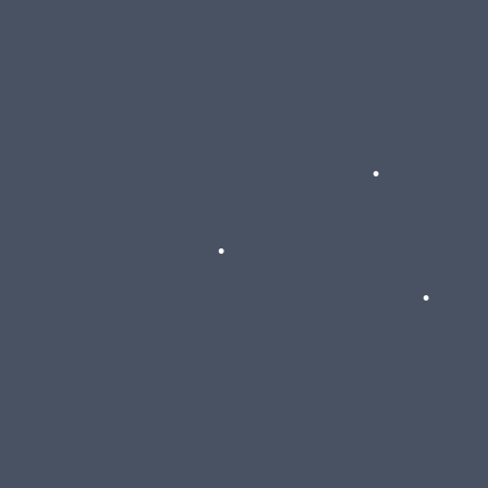
•
•
•