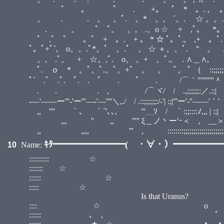
ﾟ 。 ﾟ . +。 ﾟ * 。. , 。ﾟ 
。 . . 。 。ﾟ. 。* 。, ´。. ☆ 。
. 。 ﾟ ﾟ。 。, .。o ☆ + ,ﾟ。
ﾟ .ﾟ ﾟ 。ﾟ + 。. + 。 * ☆ ﾟ。ﾟ., 
ﾟ。ﾟ+ﾟ`, o。。.ﾟ*。ﾟ 。.ﾟ 。 ☆ ＋
。, .ﾟ。 + ☆。,ﾟ. o。 。+ 。ﾟ.,
ﾟ. ｏ * 。ﾟ。ﾟ.。ﾟ。+ﾟ 。 。 ﾟ。 ﾟ （ ::;;;;;;
ﾟ` .ﾟ .ﾟ. ﾟ. . ﾟ . ﾟ . /⌒｀'''
. . . , /⌒ヾ/ / .,;;;;;
-―'――ー'''‐'ー'''―‐'―''''＼,./ / .::;;;;;;:/‐'| :;|'''ー'-''――'｀'
,, '''' ｀、 ｀´'､､, '''＿ｿ / ｀:;;::::ﾉ,,, | :;|
,,, '' ,, ''''' ξ＿ノ丶ー'ｰ＜ ,ゝ__＞ '''
,, ,,,, ''' , ::::::::;;;;;;;;;;;;;;;;;;;;;;;;;
ｷﾀ━━━━━━━━( ・∀・）━━━━━━━
10
Name:
:::::::::: ☆ ::::::::::::::::::::::
::::::: ☆ ::::::::::::
:::::: ☆ ::::::::
::::: ☆ :::::
Is that Uranus?
:::: ☆ o
:::::: ､ 