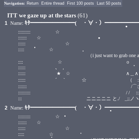
Navigation:
Return
Entire thread
First 100 posts
Last 50 posts
•
ITT we gaze up at the stars
(61)
ｷﾀ━━━━━━━━( ・∀・）━━━━━━━━
1
Name:
•
:::::::::: ☆ ::::::::::::::::::::::
•
::::::: ☆ ::::::::::::
:::::: ☆ ::::::::
::::: ☆ :::::
（i just want to grab one and munc
•
•
:::: ☆ o
:::::: ､ 
:::::: ★ ☆ ∧＿∧ :
:::::: ´ ｀ ☆ （ ::小;;:） :
•
::::::: /⌒:澤;;ヽ :::::::::
:::::::::: / / ::;;;;;;:::| | :::::::::
::: ニニニニニ と./ゝ_;;ノヽつ
ｷﾀ━━━━━━━━( ・∀・）━━━━━━━━
2
Name:
:::::::::: ☆ ::::::::::::::::::::::
::::::: ☆ ::::::::::::
:::::: ☆ ::::::::
::::: ☆ :::::