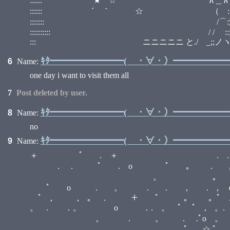
:::::: ★ ☆ ∧＿∧ :
:::::: ´ ｀ ☆ （ ::小;;:） :
::::::: /⌒:澤;;ヽ :::::::::
:::::::::: / / ::;;;;;;:::| | :::::::::
::: ニニニニニ と./ゝ_;;ノヽつ
ｷﾀ━━━━━━━━( ・∀・）━━━━━━━━
6
Name:
one day i want to visit them all
7
Post deleted by user.
ｷﾀ━━━━━━━━( ・∀・）━━━━━━━━
8
Name:
no
ｷﾀ━━━━━━━━( ・∀・）━━━━━━━━
9
Name:
＋ ﾟ . ＋ . . ．ﾟ .ﾟ。ﾟ 
． . ﾟ . o ﾟ 。 . , . .o 
。 ｡ *。, + 。. o 
ﾟ o . 。 . . , . , ｏ 。ﾟ.
ﾟ , , 。 . ＋ ﾟ 。 。ﾟ . ﾟ。 ,
。 . ．。 o ．. 。 ﾟ ﾟ , 。. o 。
。 . 。 ． .ﾟo 。 *． 。 ．
。 . ． . . ． 。 ﾟ。 , ☆ ﾟ . ＋