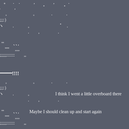
,+ 。ﾟ. 。 . . , , .
。。ﾟ. ° 。 . , ﾟ ﾟ
 . ∧＿∧, 。 。 . .
;;:）
''''''''＾ヽ . 。 ﾟ .
;:／.:;| . , .
 ''' ､､,
'' ,,,,
;::::::: ,,
━!!!!
 . ∧＿∧, 。 。 . .
;;:）
 . 。 I think I went a little overboard there
;:／.:;| . , .
 ､､, Maybe I should clean up and start again
'' ,,,,
;::::::: ,,