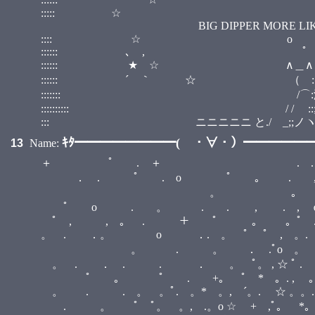
::::: ☆ :::::
BIG DIPPER MORE LIKE BLACK
:::: ☆ o
:::::: ､ 
:::::: ★ ☆ ∧＿∧ :
:::::: ´ ｀ ☆ （ ::小;;:） :
::::::: /⌒:澤;;ヽ :::::::::
:::::::::: / / ::;;;;;;:::| | :::::::::
::: ニニニニニ と./ゝ_;;ノヽつ
ｷﾀ━━━━━━━━( ・∀・）━━━━━━━
13
Name:
＋ ﾟ . ＋ . . ．ﾟ .ﾟ。ﾟ 
． . ﾟ . o ﾟ 。 . , . .o 
。 ｡ *。, + 。. o 
ﾟ o . 。 . . , . , ｏ 。ﾟ.
ﾟ , , 。 . ＋ ﾟ 。 。ﾟ . ﾟ。 ,
。 . ．。 o ．. 。 ﾟ ﾟ , 。. o 。
。 . 。 ． .ﾟo 。 *． 。 ．
。 . ． . . ． 。 ﾟ。 , ☆ ﾟ . ＋
ﾟ 。 ﾟ . +。 ﾟ * 。. , 。ﾟ 
。 . . 。 。ﾟ. 。* 。, ´。. ☆ 。
. 。 ﾟ ﾟ。 。, .。o ☆ + ,ﾟ。