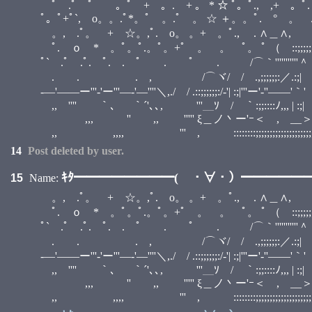
ﾟ .ﾟ ﾟ 。ﾟ + 。. + 。 * ☆ ﾟ。ﾟ., 
ﾟ。ﾟ+ﾟ`, o。。.ﾟ*。ﾟ 。.ﾟ 。 ☆ ＋
。, .ﾟ。 + ☆。,ﾟ. o。 。+ 。ﾟ.,
ﾟ. ｏ * 。ﾟ。ﾟ.。ﾟ。+ﾟ 。 。 ﾟ。 ﾟ （ ::;;;;;;
ﾟ` .ﾟ .ﾟ. ﾟ. . ﾟ . ﾟ . /⌒｀'''
. . . , /⌒ヾ/ / .,;;;;;
-―'――ー'''‐'ー'''―‐'―''''＼,./ / .::;;;;;;:/‐'| :;|'''ー'-''――'｀'
,, '''' ｀、 ｀´'､､, '''＿ｿ / ｀:;;::::ﾉ,,, | :;|
,,, '' ,, ''''' ξ＿ノ丶ー'ｰ＜ ,ゝ__＞ '''
,, ,,,, ''' , ::::::::;;;;;;;;;;;;;;;;;;;;;;;;;
14
Post deleted by user.
ｷﾀ━━━━━━━━( ・∀・）━━━━━━━
15
Name:
。, .ﾟ。 + ☆。,ﾟ. o。 。+ 。ﾟ.,
ﾟ. ｏ * 。ﾟ。ﾟ.。ﾟ。+ﾟ 。 。 ﾟ。 ﾟ （ ::;;;;;;
ﾟ` .ﾟ .ﾟ. ﾟ. . ﾟ . ﾟ . /⌒｀'''''''''''＾ヽ
. . . , /⌒ヾ/ / .,;;;;;
-―'――ー'''‐'ー'''―‐'―''''＼,./ / .::;;;;;;:/‐'| :;|'''ー'-''――'｀'
,, '''' ｀、 ｀´'､､, '''＿ｿ / ｀:;;::::ﾉ,,, | :;| '''
,,, '' ,, ''''' ξ＿ノ丶ー'ｰ＜ ,ゝ__＞ '''
,, ,,,, ''' , ::::::::;;;;;;;;;;;;;;;;;;;;;;;;;