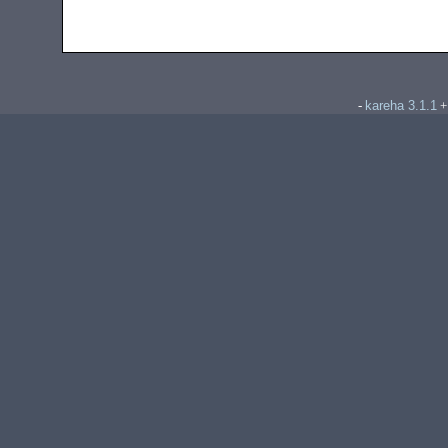
kareha 3.1.1
-