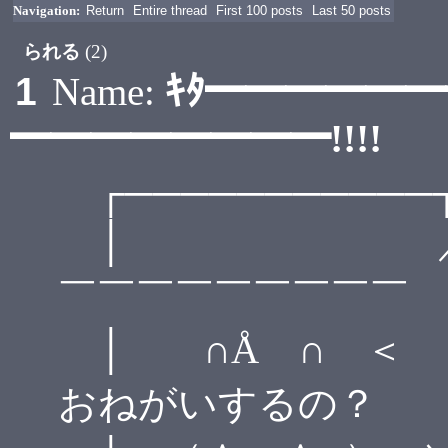
Navigation:
Return
Entire thread
First 100 posts
Last 50 posts
られる
(2)
ｷﾀ━━━━━
1
Name:
━━━━━━━━!!!!
┌───────────
│ ／￣￣￣
￣￣￣￣￣￣￣￣￣
│ ∩Å ∩ ＜ 
おねがいするの？