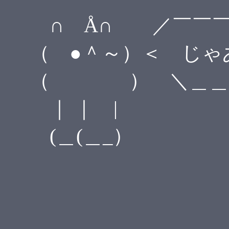
∩ Å∩ ／￣￣￣
（ ●＾～）＜ じゃ
（ ） ＼＿＿＿
｜ ｜ |
(＿(＿_）
┌────