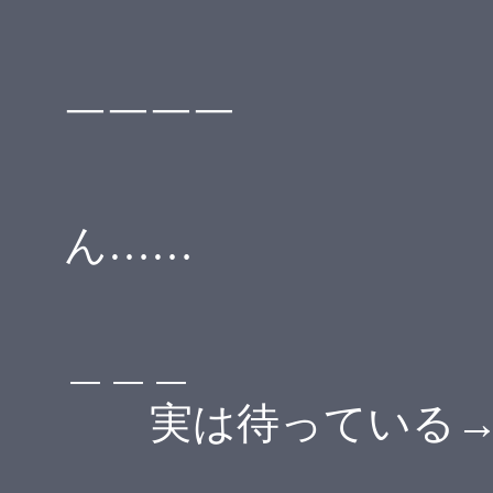
│ ＊ 
│ ∧〃∧ 
￣￣￣￣
│゜( ,,
ん……
└─/ つ─
＿＿＿
実は待っている→ 