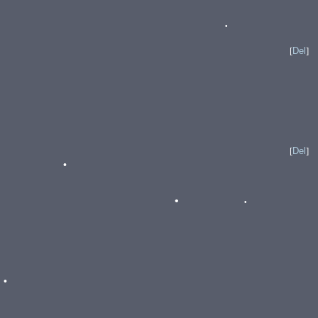
•
•
[
Del
]
[
Del
]
•
•
•
•