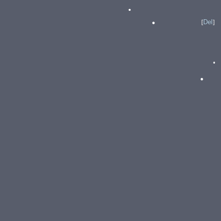
[
Del
]
•
•
•
•